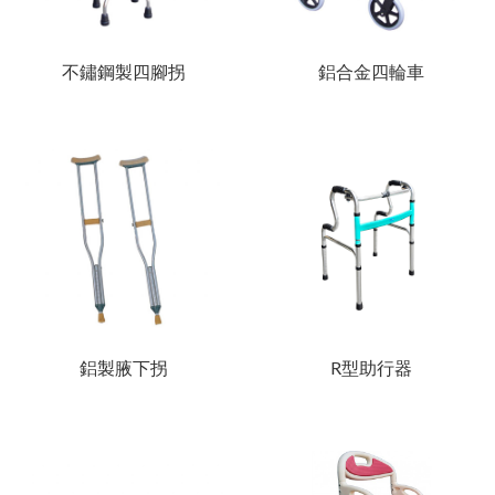
不鏽鋼製四腳拐
鋁合金四輪車
鋁製腋下拐
R型助行器