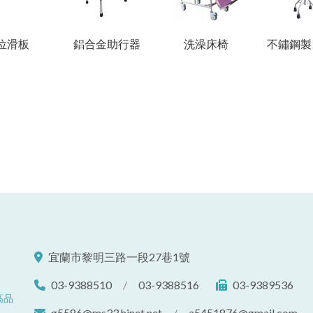
位滑板
鋁合金助行器
洗澡床椅
不鏽鋼製
宜蘭市黎明三路一段27巷1號
03-9388510
/
03-9388516
03-9389536
高品
g5586@ms33.hinet.net
/
a5451876@gmail.com