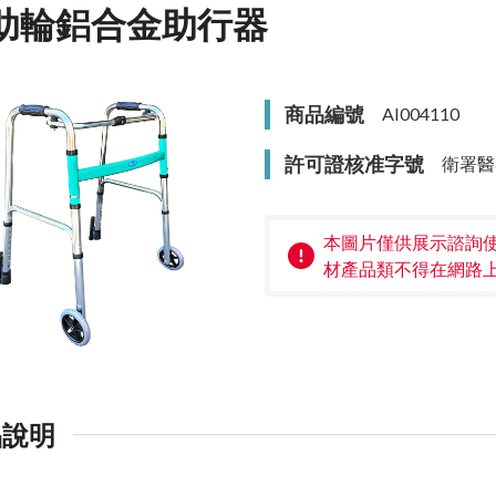
助輪鋁合金助行器
商品編號
AI004110
許可證核准字號
衛署醫
本圖片僅供展示諮詢
材產品類不得在網路
品說明