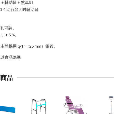
 + 輔助輪 + 煞車組
30-4 助行器 5 吋輔助輪
：
8 孔可調。
 ± 5 %。
主體採用 φ1"（25 mm）鋁管。
色以實品為準
關商品