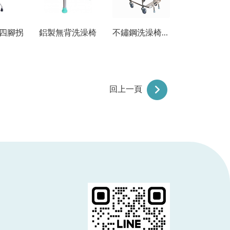
四腳拐
鋁製無背洗澡椅
不鏽鋼洗澡椅（掀手）
回上一頁