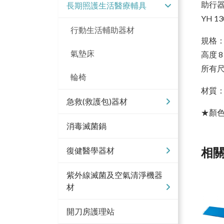
助行器
長期照護生活醫療輔具
YH 1
行動生活輔助器材
規格
氣墊床
高度 
所有尺寸
輪椅
材質：
急救(救護包)器材
★顏
消毒滅菌鍋
相
復健醫學器材
紫外線滅菌及空氣清淨機器
材
開刀房護理站