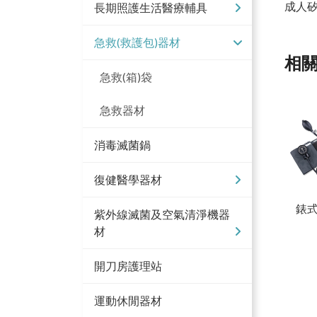
成人
長期照護生活醫療輔具
急救(救護包)器材
相
急救(箱)袋
急救器材
消毒滅菌鍋
復健醫學器材
錶
紫外線滅菌及空氣清淨機器
材
開刀房護理站
運動休閒器材