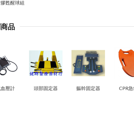
矽膠甦醒球組
關商品
式血壓計
頭部固定器
軀幹固定器
CPR