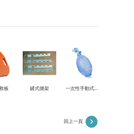
急救板
鏟式擔架
一次性手動式甦醒球
回上一頁