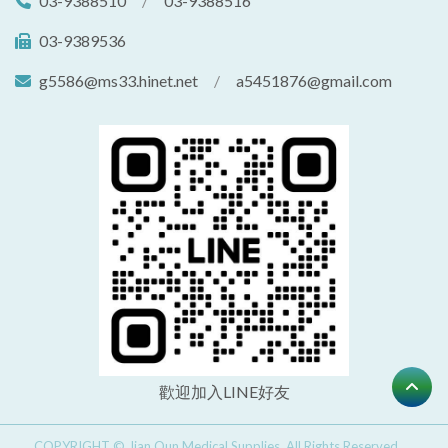
03-9388510
/
03-9388516
03-9389536
g5586@ms33.hinet.net
/
a5451876@gmail.com
歡迎加入LINE好友
COPYRIGHT © Jian Qun Medical Supplies. All Rights Reserved.