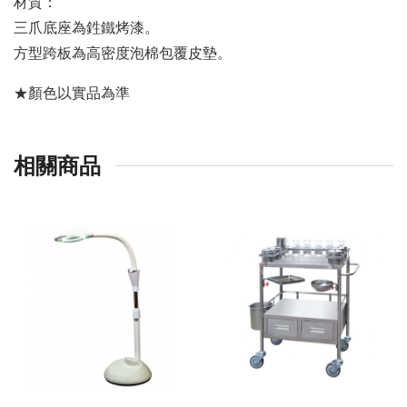
材質：
三爪底座為鉎鐵烤漆。
方型跨板為高密度泡棉包覆皮墊。
★顏色以實品為準
相關商品