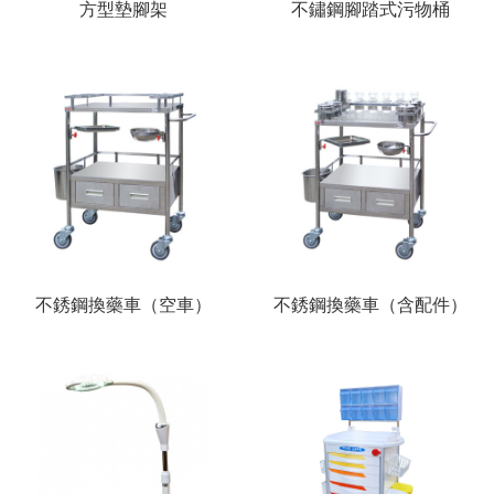
方型墊腳架
不鏽鋼腳踏式污物桶
不銹鋼換藥車（空車）
不銹鋼換藥車（含配件）