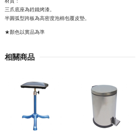
材質：
三爪底座為鉎鐵烤漆。
半圓弧型跨板為高密度泡棉包覆皮墊。
★顏色以實品為準
相關商品