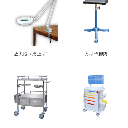
放大燈（桌上型）
方型墊腳架